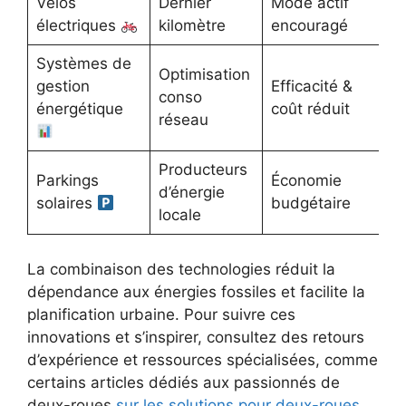
Vélos
Dernier
Mode actif
électriques
kilomètre
encouragé
Systèmes de
Optimisation
gestion
Efficacité &
conso
énergétique
coût réduit
réseau
Producteurs
Parkings
Économie
d’énergie
solaires
budgétaire
locale
La combinaison des technologies réduit la
dépendance aux énergies fossiles et facilite la
planification urbaine. Pour suivre ces
innovations et s’inspirer, consultez des retours
d’expérience et ressources spécialisées, comme
certains articles dédiés aux passionnés de
deux-roues
sur les solutions pour deux-roues
,