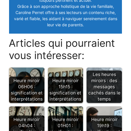
toujours pertinent et actuel.
Grâce à son approche holistique de la vie familiale,
Caroline Perret offre à ses lecteurs un contenu riche,
varié et fiable, les aidant à naviguer sereinement dans
leur vie de parents.
Articles qui pourraient
vous intéresser:
Les heures
Heure miroir
Heure miroir
miroirs : des
06H06 :
15h15 :
messages
signification et
signification et
cachés dans le
interprétations
interprétations
temps
Heure miroir
Heure miroir
Heure miroir
04h04 :
01H01 :
19h19 :