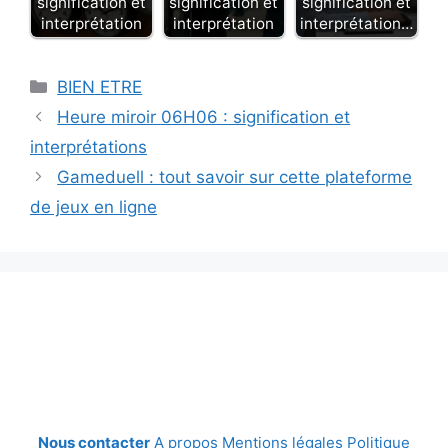
signification et
signification et
signification et
interprétation
interprétation
interprétation…
Catégories
BIEN ETRE
Heure miroir 06H06 : signification et
interprétations
Gameduell : tout savoir sur cette plateforme
de jeux en ligne
Nous contacter
A propos
Mentions légales
Politique