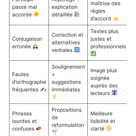
maîtrise des
passé mal
explication
règles
accordé
détaillée
d’accord
Textes plus
Correction et
Conjugaison
justes et
alternatives
erronée
professionnels
verbales
Soulignement
Image plus
Fautes
+
soignée
d’orthographe
suggestions
auprès des
fréquentes ✍️
immédiates
lecteurs
Propositions
Phrases
Meilleure
de
lourdes et
lisibilité et
reformulation
confuses
clarté