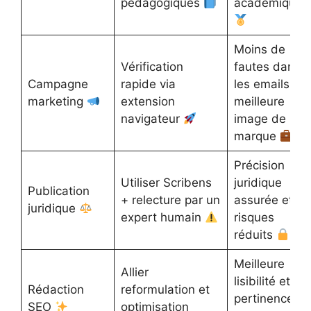
pédagogiques
académiques
Moins de
Vérification
fautes dans
Campagne
rapide via
les emails,
marketing
extension
meilleure
navigateur
image de
marque
Précision
Utiliser Scribens
juridique
Publication
+ relecture par un
assurée et
juridique
expert humain
risques
réduits
Meilleure
Allier
lisibilité et
Rédaction
reformulation et
pertinence
SEO
optimisation