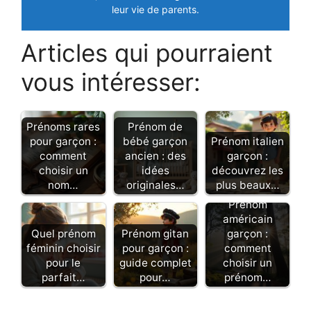
leur vie de parents.
Articles qui pourraient
vous intéresser:
Prénoms rares
Prénom de
pour garçon :
bébé garçon
Prénom italien
comment
ancien : des
garçon :
choisir un
idées
découvrez les
nom…
originales…
plus beaux…
Prénom
américain
Quel prénom
Prénom gitan
garçon :
féminin choisir
pour garçon :
comment
pour le
guide complet
choisir un
parfait…
pour…
prénom…