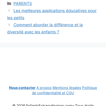
Catégories
PARENTS
Les meilleures applications éducatives pour
les petits
Comment aborder la différence et la
diversité avec les enfants ?
Nous contacter
A propos
Mentions légales
Politique
de confidentialité et CGU
© 2026 EnfantsExtraordinaires.com• Tous droits