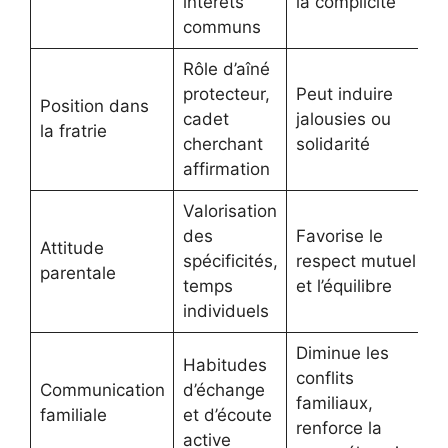
intérêts
la complicité
communs
Rôle d’aîné
protecteur,
Peut induire
Position dans
cadet
jalousies ou
la fratrie
cherchant
solidarité
affirmation
Valorisation
des
Favorise le
Attitude
spécificités,
respect mutuel
parentale
temps
et l’équilibre
individuels
Diminue les
Habitudes
conflits
Communication
d’échange
familiaux,
familiale
et d’écoute
renforce la
active