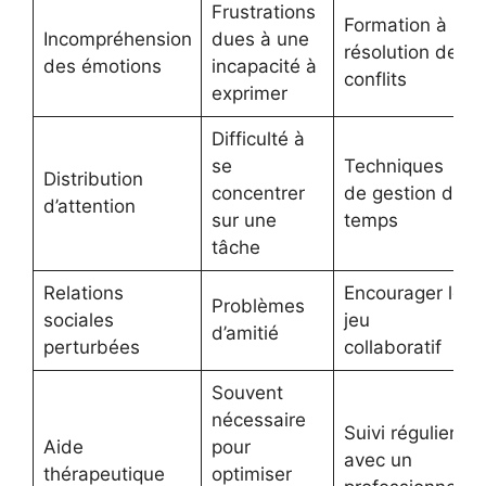
Frustrations
Formation à la
Incompréhension
dues à une
résolution de
des émotions
incapacité à
conflits
exprimer
Difficulté à
se
Techniques
Distribution
concentrer
de gestion du
d’attention
sur une
temps
tâche
Relations
Encourager le
Problèmes
sociales
jeu
d’amitié
perturbées
collaboratif
Souvent
nécessaire
Suivi régulier
Aide
pour
avec un
thérapeutique
optimiser