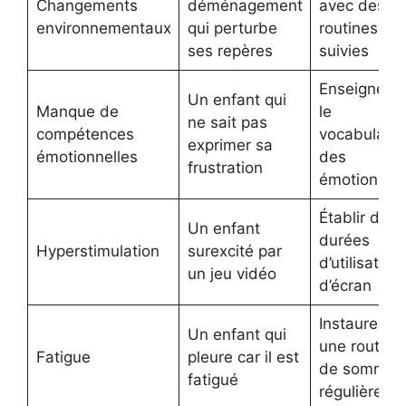
Changements
déménagement
avec des
environnementaux
qui perturbe
routines
ses repères
suivies
Enseigner
Un enfant qui
Manque de
le
ne sait pas
compétences
vocabulaire
exprimer sa
émotionnelles
des
frustration
émotions
Établir des
Un enfant
durées
Hyperstimulation
surexcité par
d’utilisation
un jeu vidéo
d’écran
Instaurer
Un enfant qui
une routine
Fatigue
pleure car il est
de sommeil
fatigué
régulière