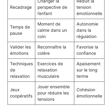
Changer la
Réduit la
Recadrage
perspective de
tension
l’enfant
émotionnelle
Moment de
Autonomie
Temps de
calme dans un
dans la
pause
coin
régulation
Valider les
Reconnaître la
Favorise la
émotions
colère
confiance
Techniques
Exercices de
Apaisement
de
relaxation
sur le long
relaxation
musculaire
terme
Jouer ensemble
Jeux
Cohésion
pour réduire les
coopératifs
émotionnelle
tensions